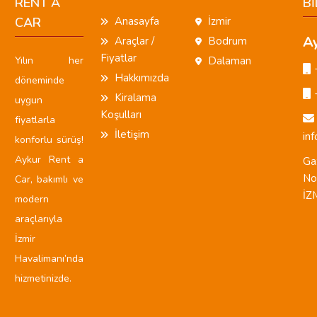
RENT A
Bİ
CAR
Anasayfa
İzmir
Ay
Araçlar /
Bodrum
Fiyatlar
Yılın her
Dalaman
Hakkımızda
döneminde
Kiralama
uygun
Koşulları
fiyatlarla
İletişim
in
konforlu sürüş!
Aykur Rent a
Ga
No
Car, bakımlı ve
İZ
modern
araçlarıyla
İzmir
Havalimanı’nda
hizmetinizde.