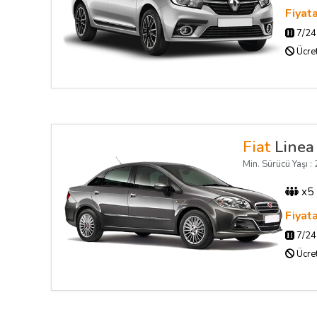
Fiyat
7/24 
Ücret
Fiat
Linea
Min. Sürücü Yaşı : 2
x5
Fiyat
7/24 
Ücret