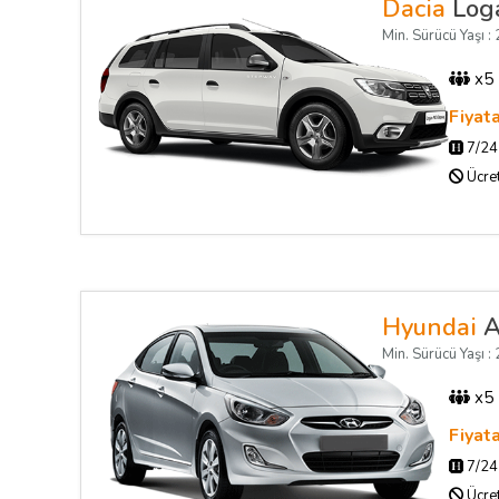
Dacia
Log
Min. Sürücü Yaşı : 2
x5
Fiyat
7/24 
Ücret
Hyundai
A
Min. Sürücü Yaşı : 2
x5
Fiyat
7/24 
Ücret