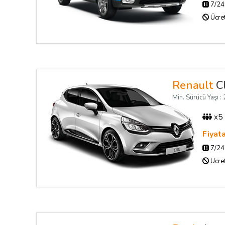
7/24 
Ücret
Renault
Cl
Min. Sürücü Yaşı : 2
x5
Fiyat
7/24 
Ücret