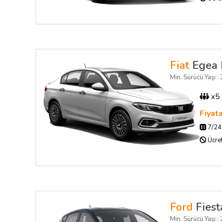
Fiat
Egea 
Min. Sürücü Yaşı : 2
x5
Fiyat
7/24 
Ücret
Ford
Fiest
Min. Sürücü Yaşı : 2