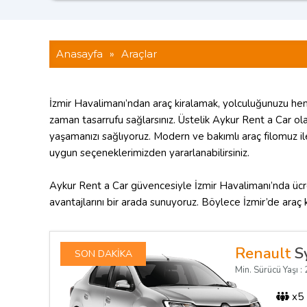
Anasayfa
»
Araçlar
İzmir Havalimanı’ndan araç kiralamak, yolculuğunuzu hem
zaman tasarrufu sağlarsınız. Üstelik Aykur Rent a Car o
yaşamanızı sağlıyoruz. Modern ve bakımlı araç filomuz ile
uygun seçeneklerimizden yararlanabilirsiniz.
Aykur Rent a Car güvencesiyle İzmir Havalimanı’nda ücrets
avantajlarını bir arada sunuyoruz. Böylece İzmir’de araç
Renault
S
SON DAKİKA
Min. Sürücü Yaşı : 2
x5