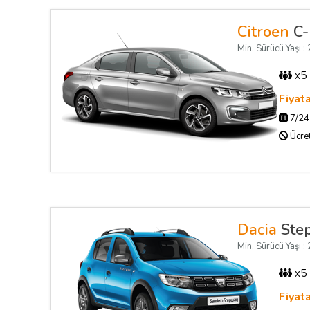
Citroen
C-
Min. Sürücü Yaşı : 2
x5
Fiyat
7/24 
Ücret
Dacia
Ste
Min. Sürücü Yaşı : 2
x5
Fiyat