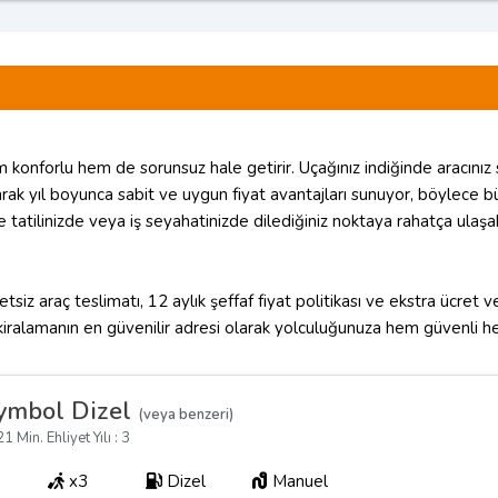
 konforlu hem de sorunsuz hale getirir. Uçağınız indiğinde aracınız
larak yıl boyunca sabit ve uygun fiyat avantajları sunuyor, böylec
 tatilinizde veya iş seyahatinizde dilediğiniz noktaya rahatça ulaşab
iz araç teslimatı, 12 aylık şeffaf fiyat politikası ve ekstra ücret 
 kiralamanın en güvenilir adresi olarak yolculuğunuza hem güvenli h
ymbol Dizel
(veya benzeri)
1 Min. Ehliyet Yılı : 3
x3
Dizel
Manuel