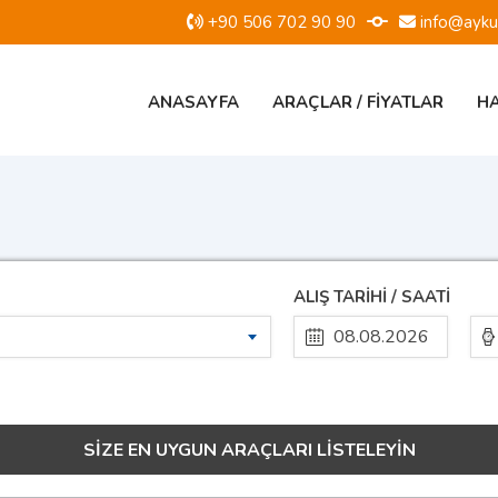
+90 506 702 90 90
info@ayku
ANASAYFA
ARAÇLAR / FIYATLAR
HA
ALIŞ TARİHİ / SAATİ