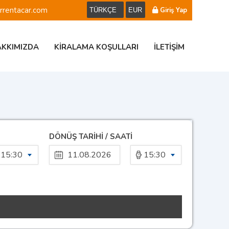
rrentacar.com
Giriş Yap
KKIMIZDA
KIRALAMA KOŞULLARI
İLETIŞIM
DÖNÜŞ TARİHİ / SAATİ
15:30
15:30