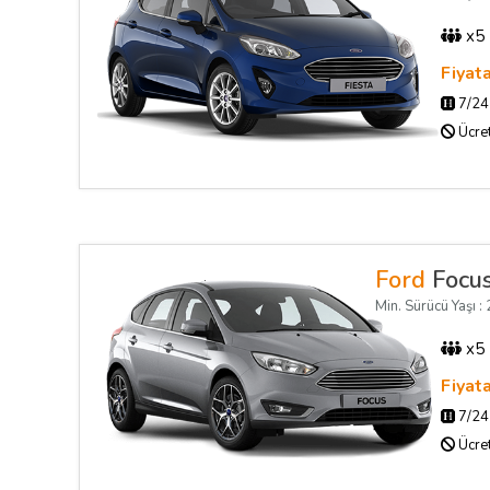
x5
Fiyat
7/24 
Ücret
Ford
Focus
Min. Sürücü Yaşı : 2
x5
Fiyat
7/24 
Ücret